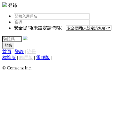
登錄
安全提問(未設定請忽略)
登錄
首頁
|
登錄
|
註冊
標準版
|
觸屏版
|
電腦版
|
© Comsenz Inc.