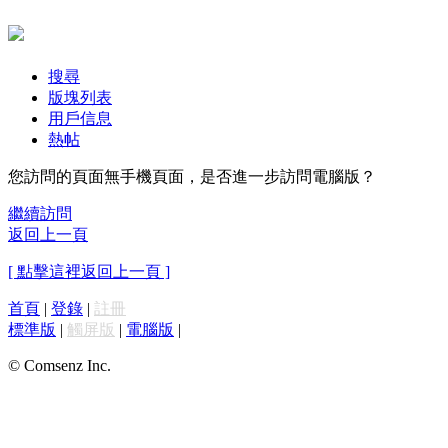
搜尋
版塊列表
用戶信息
熱帖
您訪問的頁面無手機頁面，是否進一步訪問電腦版？
繼續訪問
返回上一頁
[ 點擊這裡返回上一頁 ]
首頁
|
登錄
|
註冊
標準版
|
觸屏版
|
電腦版
|
© Comsenz Inc.