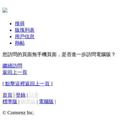
搜尋
版塊列表
用戶信息
熱帖
您訪問的頁面無手機頁面，是否進一步訪問電腦版？
繼續訪問
返回上一頁
[ 點擊這裡返回上一頁 ]
首頁
|
登錄
|
註冊
標準版
|
觸屏版
|
電腦版
|
© Comsenz Inc.