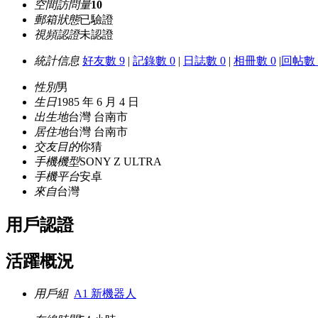
空間訪問量
10
郵箱狀態
已驗證
視頻認證
未認證
統計信息
好友數 9
|
記錄數 0
|
日誌數 0
|
相冊數 0
|
回帖數 
性別
男
生日
1985 年 6 月 4 日
出生地
台灣 台南市
居住地
台灣 台南市
交友目的
你猜
手機機型
SONY Z ULTRA
手機平台
安卓
來自
台灣
用戶認證
活躍概況
用戶組
A1 新機器人