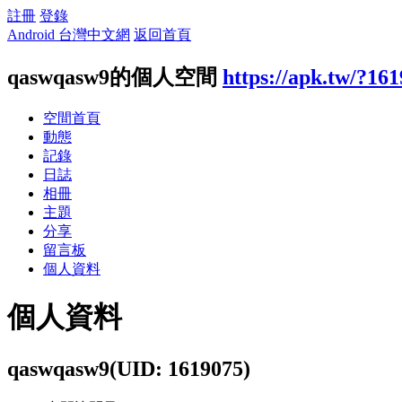
註冊
登錄
Android 台灣中文網
返回首頁
qaswqasw9的個人空間
https://apk.tw/?16
空間首頁
動態
記錄
日誌
相冊
主題
分享
留言板
個人資料
個人資料
qaswqasw9
(UID: 1619075)