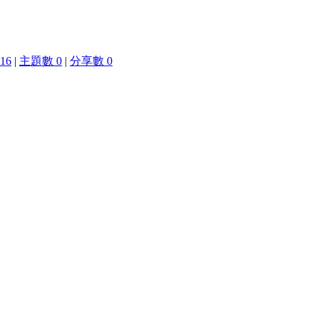
16
|
主題數 0
|
分享數 0