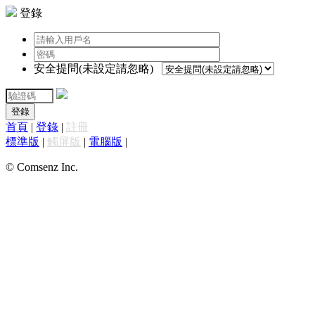
登錄
安全提問(未設定請忽略)
登錄
首頁
|
登錄
|
註冊
標準版
|
觸屏版
|
電腦版
|
© Comsenz Inc.