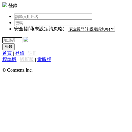
登錄
安全提問(未設定請忽略)
登錄
首頁
|
登錄
|
註冊
標準版
|
觸屏版
|
電腦版
|
© Comsenz Inc.