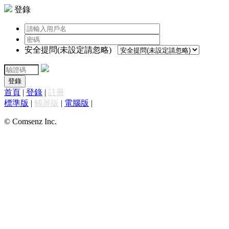
登錄
安全提問(未設定請忽略)
登錄
首頁
|
登錄
|
註冊
標準版
|
觸屏版
|
電腦版
|
© Comsenz Inc.