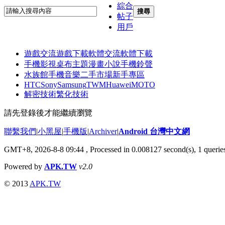
綜合
搜尋
帖子
用戶
遊戲交流
遊戲下載
軟體交流
軟體下載
手機影視
桌布主題
漫畫小說
手機鈴聲
水族館
手機音樂
二手市場
新手專區
HTC
Sony
Samsung
TWM
Huawei
MOTO
解密技術
繁化技術
請先登錄後才能繼續瀏覽
聯繫我們
|
小黑屋
|
手機版
|
Archiver
|
Android 台灣中文網
GMT+8, 2026-8-8 09:44
, Processed in 0.008127 second(s), 1 quer
Powered by
APK.TW
v2.0
© 2013
APK.TW