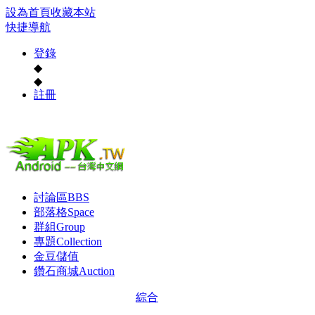
設為首頁
收藏本站
快捷導航
登錄
◆
◆
註冊
討論區
BBS
部落格
Space
群組
Group
專題
Collection
金豆儲值
鑽石商城
Auction
綜合