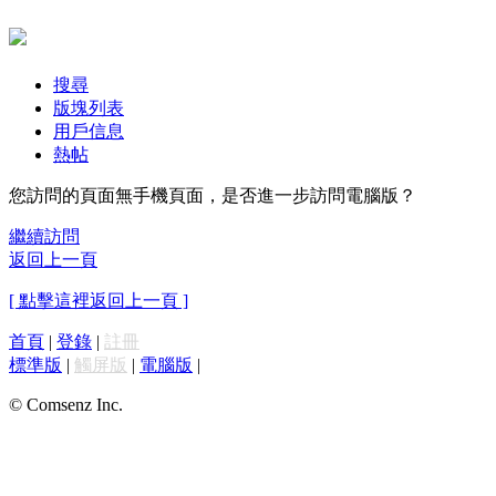
搜尋
版塊列表
用戶信息
熱帖
您訪問的頁面無手機頁面，是否進一步訪問電腦版？
繼續訪問
返回上一頁
[ 點擊這裡返回上一頁 ]
首頁
|
登錄
|
註冊
標準版
|
觸屏版
|
電腦版
|
© Comsenz Inc.