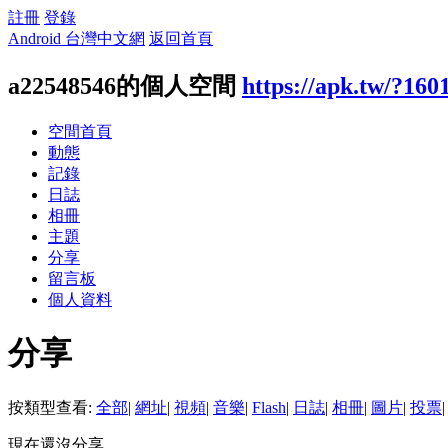
註冊
登錄
Android 台灣中文網
返回首頁
a22548546的個人空間
https://apk.tw/?160
空間首頁
動態
記錄
日誌
相冊
主題
分享
留言板
個人資料
分享
按類型查看:
全部
|
網址
|
視頻
|
音樂
|
Flash
|
日誌
|
相冊
|
圖片
|
投票
|
現在還沒分享