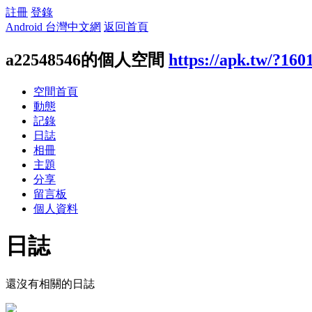
註冊
登錄
Android 台灣中文網
返回首頁
a22548546的個人空間
https://apk.tw/?160
空間首頁
動態
記錄
日誌
相冊
主題
分享
留言板
個人資料
日誌
還沒有相關的日誌