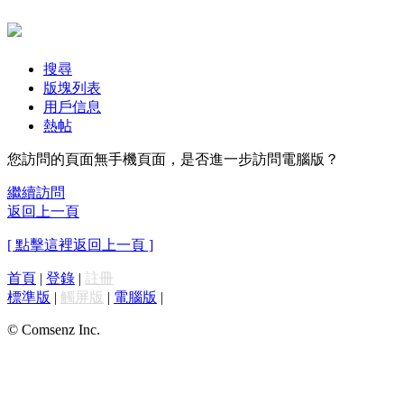
搜尋
版塊列表
用戶信息
熱帖
您訪問的頁面無手機頁面，是否進一步訪問電腦版？
繼續訪問
返回上一頁
[ 點擊這裡返回上一頁 ]
首頁
|
登錄
|
註冊
標準版
|
觸屏版
|
電腦版
|
© Comsenz Inc.