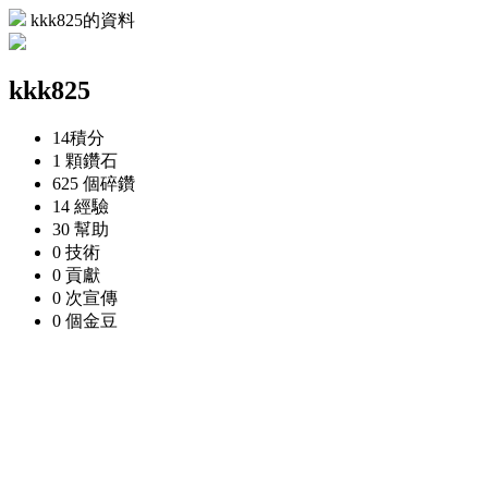
kkk825的資料
kkk825
14
積分
1 顆
鑽石
625 個
碎鑽
14
經驗
30
幫助
0
技術
0
貢獻
0 次
宣傳
0 個
金豆