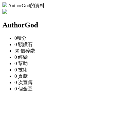
AuthorGod的資料
AuthorGod
0
積分
0 顆
鑽石
30 個
碎鑽
0
經驗
0
幫助
0
技術
0
貢獻
0 次
宣傳
0 個
金豆