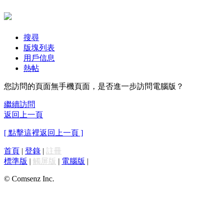
搜尋
版塊列表
用戶信息
熱帖
您訪問的頁面無手機頁面，是否進一步訪問電腦版？
繼續訪問
返回上一頁
[ 點擊這裡返回上一頁 ]
首頁
|
登錄
|
註冊
標準版
|
觸屏版
|
電腦版
|
© Comsenz Inc.