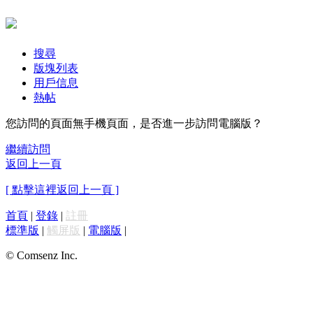
搜尋
版塊列表
用戶信息
熱帖
您訪問的頁面無手機頁面，是否進一步訪問電腦版？
繼續訪問
返回上一頁
[ 點擊這裡返回上一頁 ]
首頁
|
登錄
|
註冊
標準版
|
觸屏版
|
電腦版
|
© Comsenz Inc.