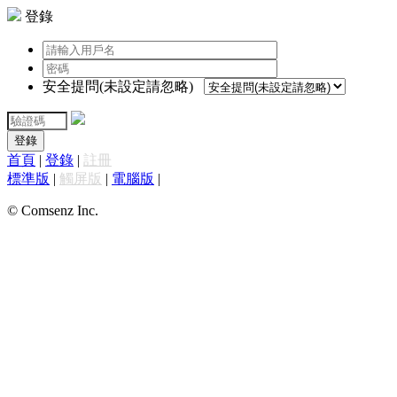
登錄
安全提問(未設定請忽略)
登錄
首頁
|
登錄
|
註冊
標準版
|
觸屏版
|
電腦版
|
© Comsenz Inc.