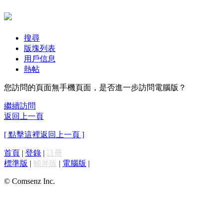
搜尋
版塊列表
用戶信息
熱帖
您訪問的頁面無手機頁面，是否進一步訪問電腦版？
繼續訪問
返回上一頁
[ 點擊這裡返回上一頁 ]
首頁
|
登錄
|
註冊
標準版
|
觸屏版
|
電腦版
|
© Comsenz Inc.