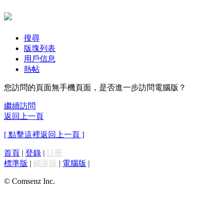
搜尋
版塊列表
用戶信息
熱帖
您訪問的頁面無手機頁面，是否進一步訪問電腦版？
繼續訪問
返回上一頁
[ 點擊這裡返回上一頁 ]
首頁
|
登錄
|
註冊
標準版
|
觸屏版
|
電腦版
|
© Comsenz Inc.