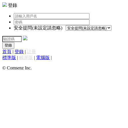
登錄
安全提問(未設定請忽略)
登錄
首頁
|
登錄
|
註冊
標準版
|
觸屏版
|
電腦版
|
© Comsenz Inc.