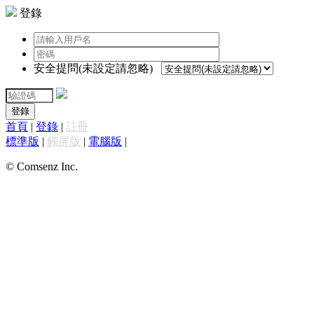
登錄
安全提問(未設定請忽略)
登錄
首頁
|
登錄
|
註冊
標準版
|
觸屏版
|
電腦版
|
© Comsenz Inc.