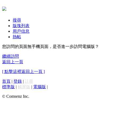
搜尋
版塊列表
用戶信息
熱帖
您訪問的頁面無手機頁面，是否進一步訪問電腦版？
繼續訪問
返回上一頁
[ 點擊這裡返回上一頁 ]
首頁
|
登錄
|
註冊
標準版
|
觸屏版
|
電腦版
|
© Comsenz Inc.