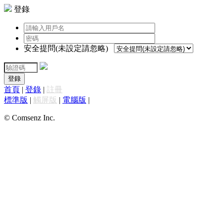
登錄
安全提問(未設定請忽略)
登錄
首頁
|
登錄
|
註冊
標準版
|
觸屏版
|
電腦版
|
© Comsenz Inc.