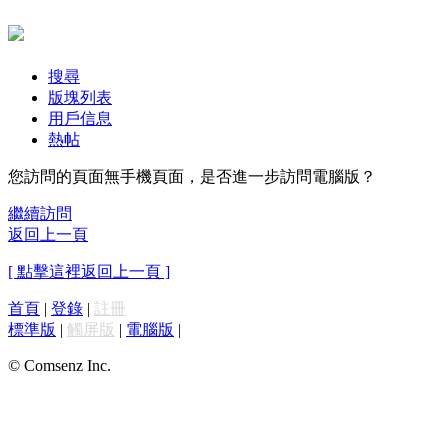
搜尋
版塊列表
用戶信息
熱帖
您訪問的頁面無手機頁面，是否進一步訪問電腦版？
繼續訪問
返回上一頁
[ 點擊這裡返回上一頁 ]
首頁
|
登錄
|
註冊
標準版
|
觸屏版
|
電腦版
|
© Comsenz Inc.