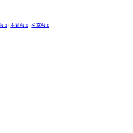
 0
|
主題數 0
|
分享數 0