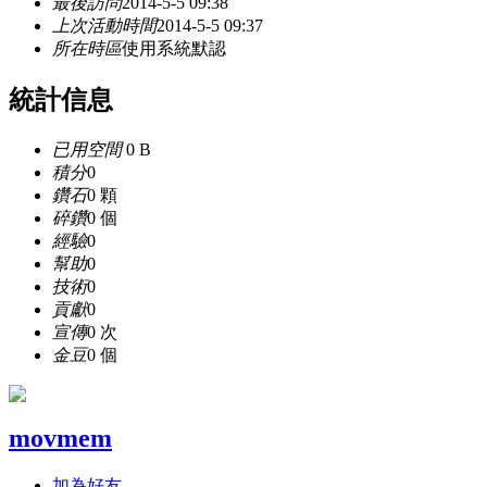
最後訪問
2014-5-5 09:38
上次活動時間
2014-5-5 09:37
所在時區
使用系統默認
統計信息
已用空間
0 B
積分
0
鑽石
0 顆
碎鑽
0 個
經驗
0
幫助
0
技術
0
貢獻
0
宣傳
0 次
金豆
0 個
movmem
加為好友