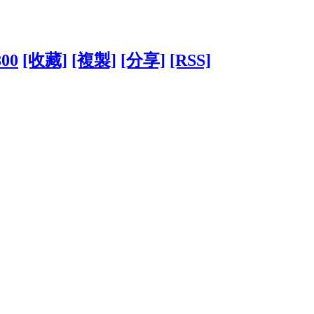
800
[收藏]
[複製]
[分享]
[RSS]