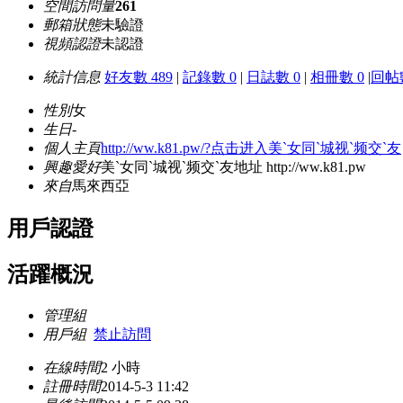
空間訪問量
261
郵箱狀態
未驗證
視頻認證
未認證
統計信息
好友數 489
|
記錄數 0
|
日誌數 0
|
相冊數 0
|
回帖數
性別
女
生日
-
個人主頁
http://ww.k81.pw/?点击进入美`女同`城视`频交`友
興趣愛好
美`女同`城视`频交`友地址 http://ww.k81.pw
來自
馬來西亞
用戶認證
活躍概況
管理組
用戶組
禁止訪問
在線時間
2 小時
註冊時間
2014-5-3 11:42