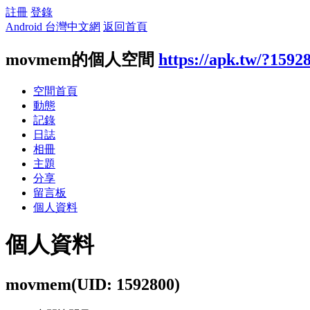
註冊
登錄
Android 台灣中文網
返回首頁
movmem的個人空間
https://apk.tw/?1592
空間首頁
動態
記錄
日誌
相冊
主題
分享
留言板
個人資料
個人資料
movmem
(UID: 1592800)