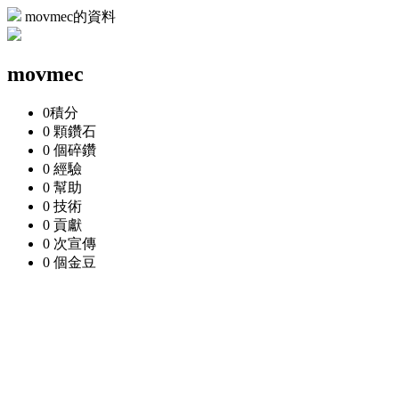
movmec的資料
movmec
0
積分
0 顆
鑽石
0 個
碎鑽
0
經驗
0
幫助
0
技術
0
貢獻
0 次
宣傳
0 個
金豆