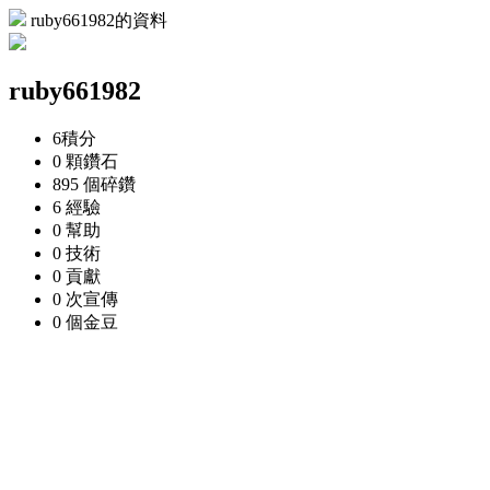
ruby661982的資料
ruby661982
6
積分
0 顆
鑽石
895 個
碎鑽
6
經驗
0
幫助
0
技術
0
貢獻
0 次
宣傳
0 個
金豆