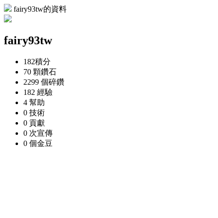
fairy93tw的資料
fairy93tw
182
積分
70 顆
鑽石
2299 個
碎鑽
182
經驗
4
幫助
0
技術
0
貢獻
0 次
宣傳
0 個
金豆