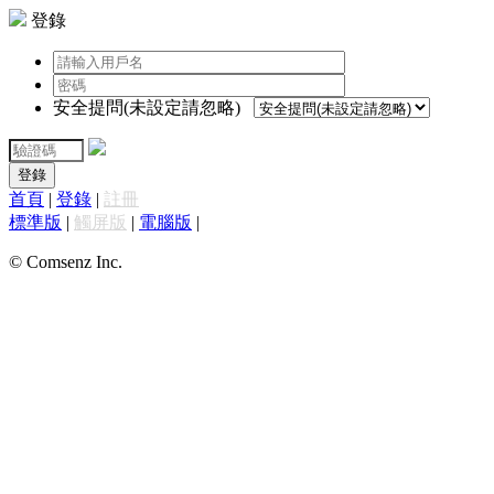
登錄
安全提問(未設定請忽略)
登錄
首頁
|
登錄
|
註冊
標準版
|
觸屏版
|
電腦版
|
© Comsenz Inc.