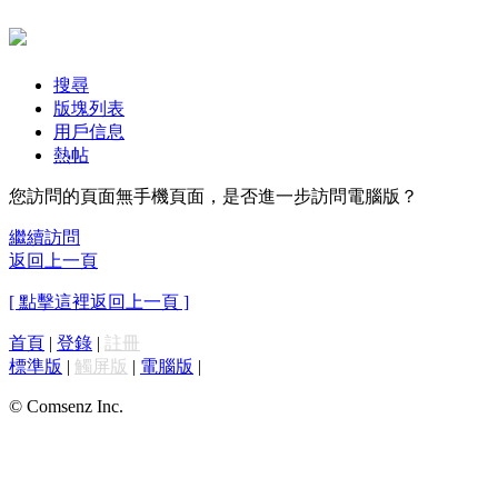
搜尋
版塊列表
用戶信息
熱帖
您訪問的頁面無手機頁面，是否進一步訪問電腦版？
繼續訪問
返回上一頁
[ 點擊這裡返回上一頁 ]
首頁
|
登錄
|
註冊
標準版
|
觸屏版
|
電腦版
|
© Comsenz Inc.