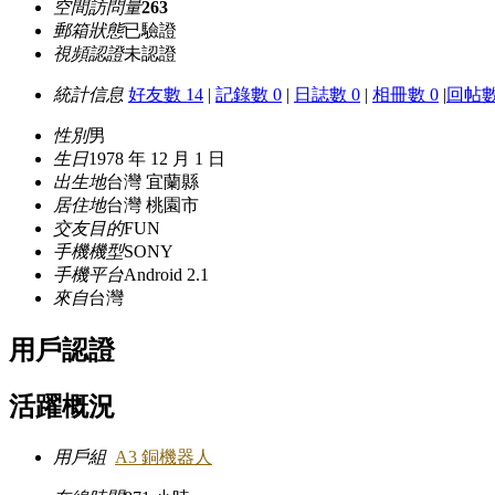
空間訪問量
263
郵箱狀態
已驗證
視頻認證
未認證
統計信息
好友數 14
|
記錄數 0
|
日誌數 0
|
相冊數 0
|
回帖數
性別
男
生日
1978 年 12 月 1 日
出生地
台灣 宜蘭縣
居住地
台灣 桃園市
交友目的
FUN
手機機型
SONY
手機平台
Android 2.1
來自
台灣
用戶認證
活躍概況
用戶組
A3 銅機器人