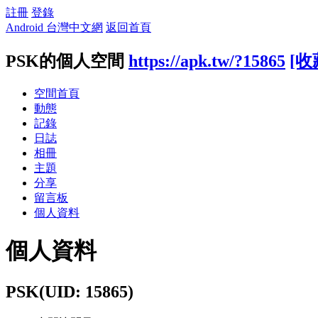
註冊
登錄
Android 台灣中文網
返回首頁
PSK的個人空間
https://apk.tw/?15865
[收
空間首頁
動態
記錄
日誌
相冊
主題
分享
留言板
個人資料
個人資料
PSK
(UID: 15865)