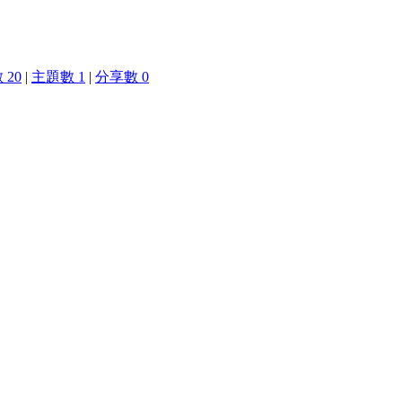
 20
|
主題數 1
|
分享數 0