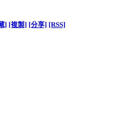
藏]
[複製]
[分享]
[RSS]