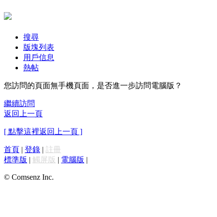
搜尋
版塊列表
用戶信息
熱帖
您訪問的頁面無手機頁面，是否進一步訪問電腦版？
繼續訪問
返回上一頁
[ 點擊這裡返回上一頁 ]
首頁
|
登錄
|
註冊
標準版
|
觸屏版
|
電腦版
|
© Comsenz Inc.