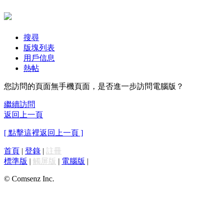
搜尋
版塊列表
用戶信息
熱帖
您訪問的頁面無手機頁面，是否進一步訪問電腦版？
繼續訪問
返回上一頁
[ 點擊這裡返回上一頁 ]
首頁
|
登錄
|
註冊
標準版
|
觸屏版
|
電腦版
|
© Comsenz Inc.