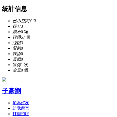
統計信息
已用空間
0 B
積分
3
鑽石
0 顆
碎鑽
57 個
經驗
3
幫助
0
技術
0
貢獻
0
宣傳
1 次
金豆
0 個
子豪劉
加為好友
給我留言
打個招呼