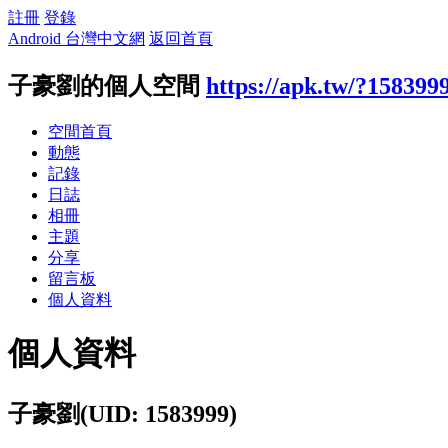
註冊
登錄
Android 台灣中文網
返回首頁
子豪劉的個人空間
https://apk.tw/?158399
空間首頁
動態
記錄
日誌
相冊
主題
分享
留言板
個人資料
個人資料
子豪劉
(UID: 1583999)