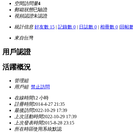
空間訪問量
4
郵箱狀態
已驗證
視頻認證
未認證
統計信息
好友數 15
|
記錄數 0
|
日誌數 0
|
相冊數 0
|
回帖數
來自
台灣
用戶認證
活躍概況
管理組
用戶組
禁止訪問
在線時間
12 小時
註冊時間
2014-4-27 21:35
最後訪問
2022-10-29 17:39
上次活動時間
2022-10-29 17:39
上次發表時間
2015-8-28 23:15
所在時區
使用系統默認