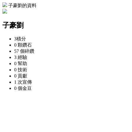
子豪劉的資料
子豪劉
3
積分
0 顆
鑽石
57 個
碎鑽
3
經驗
0
幫助
0
技術
0
貢獻
1 次
宣傳
0 個
金豆