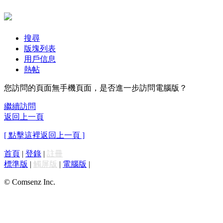
搜尋
版塊列表
用戶信息
熱帖
您訪問的頁面無手機頁面，是否進一步訪問電腦版？
繼續訪問
返回上一頁
[ 點擊這裡返回上一頁 ]
首頁
|
登錄
|
註冊
標準版
|
觸屏版
|
電腦版
|
© Comsenz Inc.