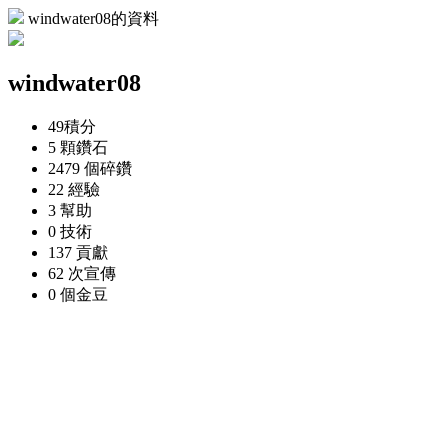
windwater08的資料
windwater08
49
積分
5 顆
鑽石
2479 個
碎鑽
22
經驗
3
幫助
0
技術
137
貢獻
62 次
宣傳
0 個
金豆