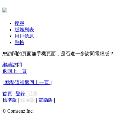
搜尋
版塊列表
用戶信息
熱帖
您訪問的頁面無手機頁面，是否進一步訪問電腦版？
繼續訪問
返回上一頁
[ 點擊這裡返回上一頁 ]
首頁
|
登錄
|
註冊
標準版
|
觸屏版
|
電腦版
|
© Comsenz Inc.