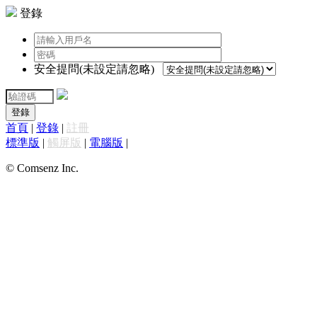
登錄
安全提問(未設定請忽略)
登錄
首頁
|
登錄
|
註冊
標準版
|
觸屏版
|
電腦版
|
© Comsenz Inc.