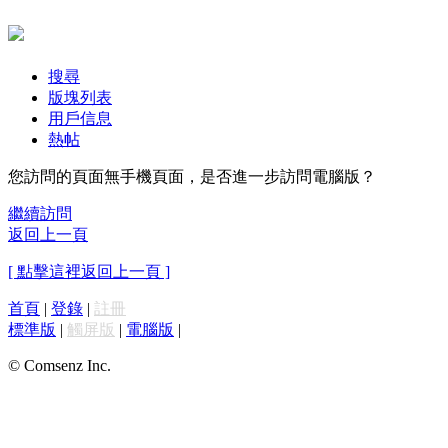
搜尋
版塊列表
用戶信息
熱帖
您訪問的頁面無手機頁面，是否進一步訪問電腦版？
繼續訪問
返回上一頁
[ 點擊這裡返回上一頁 ]
首頁
|
登錄
|
註冊
標準版
|
觸屏版
|
電腦版
|
© Comsenz Inc.