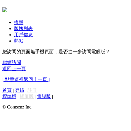
搜尋
版塊列表
用戶信息
熱帖
您訪問的頁面無手機頁面，是否進一步訪問電腦版？
繼續訪問
返回上一頁
[ 點擊這裡返回上一頁 ]
首頁
|
登錄
|
註冊
標準版
|
觸屏版
|
電腦版
|
© Comsenz Inc.