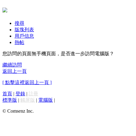
搜尋
版塊列表
用戶信息
熱帖
您訪問的頁面無手機頁面，是否進一步訪問電腦版？
繼續訪問
返回上一頁
[ 點擊這裡返回上一頁 ]
首頁
|
登錄
|
註冊
標準版
|
觸屏版
|
電腦版
|
© Comsenz Inc.