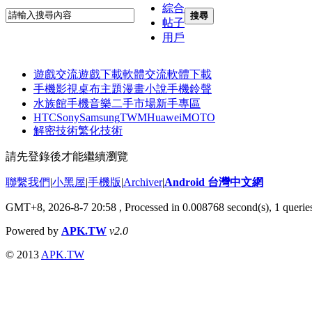
綜合
搜尋
帖子
用戶
遊戲交流
遊戲下載
軟體交流
軟體下載
手機影視
桌布主題
漫畫小說
手機鈴聲
水族館
手機音樂
二手市場
新手專區
HTC
Sony
Samsung
TWM
Huawei
MOTO
解密技術
繁化技術
請先登錄後才能繼續瀏覽
聯繫我們
|
小黑屋
|
手機版
|
Archiver
|
Android 台灣中文網
GMT+8, 2026-8-7 20:58
, Processed in 0.008768 second(s), 1 quer
Powered by
APK.TW
v2.0
© 2013
APK.TW