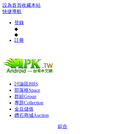
設為首頁
收藏本站
快捷導航
登錄
◆
◆
註冊
討論區
BBS
部落格
Space
群組
Group
專題
Collection
金豆儲值
鑽石商城
Auction
綜合