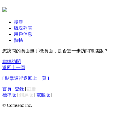
搜尋
版塊列表
用戶信息
熱帖
您訪問的頁面無手機頁面，是否進一步訪問電腦版？
繼續訪問
返回上一頁
[ 點擊這裡返回上一頁 ]
首頁
|
登錄
|
註冊
標準版
|
觸屏版
|
電腦版
|
© Comsenz Inc.