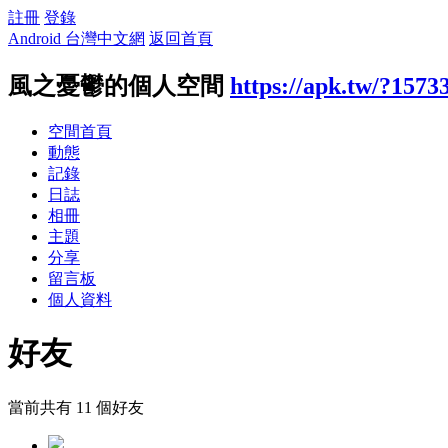
註冊
登錄
Android 台灣中文網
返回首頁
風之憂鬱的個人空間
https://apk.tw/?1573
空間首頁
動態
記錄
日誌
相冊
主題
分享
留言板
個人資料
好友
當前共有
11
個好友