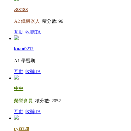
z88188
A2 鐵機器人
積分數: 96
互動
|
收聽TA
kuan0212
A1 學習期
互動
|
收聽TA
中中
榮譽會員
積分數: 2052
互動
|
收聽TA
cyj5728