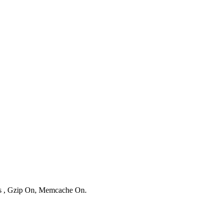
ies , Gzip On, Memcache On.