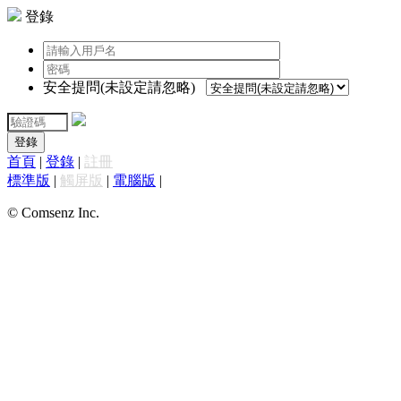
登錄
安全提問(未設定請忽略)
登錄
首頁
|
登錄
|
註冊
標準版
|
觸屏版
|
電腦版
|
© Comsenz Inc.