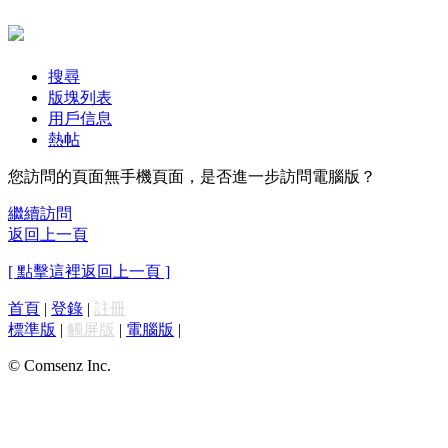
搜尋
版塊列表
用戶信息
熱帖
您訪問的頁面無手機頁面，是否進一步訪問電腦版？
繼續訪問
返回上一頁
[ 點擊這裡返回上一頁 ]
首頁
|
登錄
|
註冊
標準版
|
觸屏版
|
電腦版
|
© Comsenz Inc.