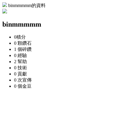
binmmmmm的資料
binmmmmm
0
積分
0 顆
鑽石
1 個
碎鑽
0
經驗
2
幫助
0
技術
0
貢獻
0 次
宣傳
0 個
金豆