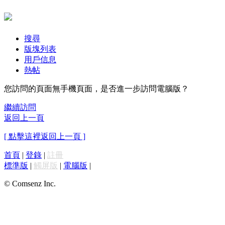
搜尋
版塊列表
用戶信息
熱帖
您訪問的頁面無手機頁面，是否進一步訪問電腦版？
繼續訪問
返回上一頁
[ 點擊這裡返回上一頁 ]
首頁
|
登錄
|
註冊
標準版
|
觸屏版
|
電腦版
|
© Comsenz Inc.