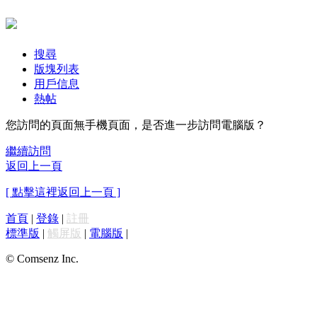
搜尋
版塊列表
用戶信息
熱帖
您訪問的頁面無手機頁面，是否進一步訪問電腦版？
繼續訪問
返回上一頁
[ 點擊這裡返回上一頁 ]
首頁
|
登錄
|
註冊
標準版
|
觸屏版
|
電腦版
|
© Comsenz Inc.